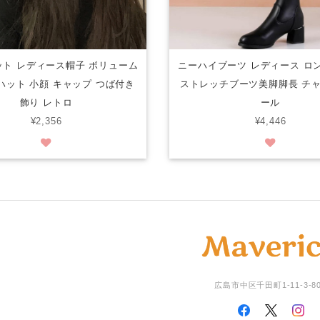
ト レディース帽子 ボリューム
ニーハイブーツ レディース ロ
ハット 小顔 キャップ つば付き
ストレッチブーツ美脚脚長 チ
飾り レトロ
ール
¥2,356
¥4,446
広島市中区千田町1-11-3-8