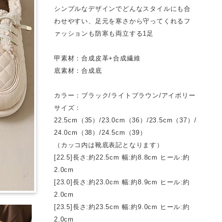
シンプルなデザインでどんなスタイルにも合
わせやすい、足元を寒さから守ってくれるフ
ァッションも防寒も両立する1足
甲素材：合成皮革+合成繊維
底素材：合成底
カラー：ブラック/ライトブラウン/アイボリー
サイズ：
22.5cm（35）/23.0cm（36）/23.5cm（37）/
24.0cm（38）/24.5cm（39）
（カッコ内は靴底表記となります）
[22.5]長さ:約22.5cm 幅:約8.8cm ヒール:約
2.0cm
[23.0]長さ:約23.0cm 幅:約8.9cm ヒール:約
2.0cm
[23.5]長さ:約23.5cm 幅:約9.0cm ヒール:約
2.0cm