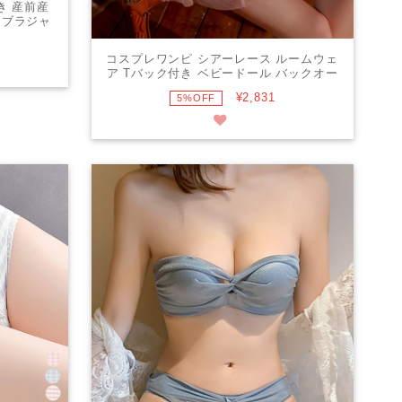
き 産前産
 ブラジャ
コスプレワンピ シアーレース ルームウェ
ア Tバック付き ベビードール バックオー
プン シースルー
¥2,831
5%OFF