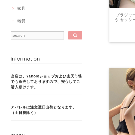
家具
ブラジャー
う セクシ
雑貨
ヤ
information
当店は、Yahoo!ショップおよび楽天市場
でも販売しておりますので、安心してご
購入頂けます。
アパレルは注文翌日出荷となります。
（土日祝除く）