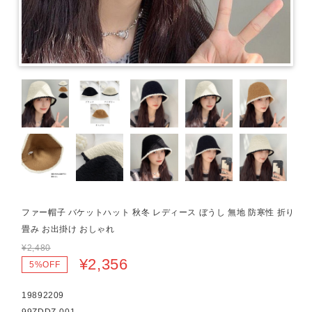
ファー帽子 バケットハット 秋冬 レディース ぼうし 無地 防寒性 折り
畳み お出掛け おしゃれ
¥2,480
¥2,356
5%OFF
19892209
99ZDDZ-001