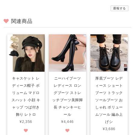
通報する
関連商品
キャスケット レ
ニーハイブーツ
厚底ブーツ レデ
ディース帽子 ボ
レディース ロン
ィース ショート
リューム マドロ
グブーツ ストレ
ブーツ トラック
スハット 小顔 キ
ッチブーツ美脚脚
ソールブーツ お
ャップ つば付き
長 チャンキーヒ
しゃれ ボリュー
飾り レトロ
ール
ムソール 編み上
¥2,356
¥4,446
げシ
¥3,686