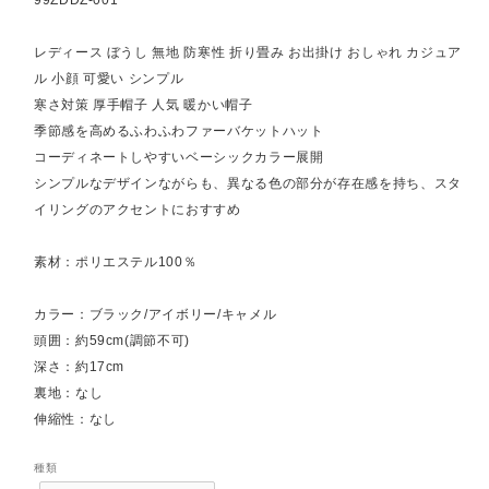
レディース ぼうし 無地 防寒性 折り畳み お出掛け おしゃれ カジュア
ル 小顔 可愛い シンプル
寒さ対策 厚手帽子 人気 暖かい帽子
季節感を高めるふわふわファーバケットハット
コーディネートしやすいベーシックカラー展開
シンプルなデザインながらも、異なる色の部分が存在感を持ち、スタ
イリングのアクセントにおすすめ
素材：ポリエステル100％
カラー：ブラック/アイボリー/キャメル
頭囲：約59cm(調節不可)
深さ：約17cm
裏地：なし
伸縮性：なし
種類