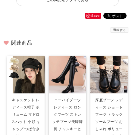
この商品をアプリで見る
Save
通報する
関連商品
キャスケット レ
ニーハイブーツ
厚底ブーツ レデ
ディース帽子 ボ
レディース ロン
ィース ショート
リューム マドロ
グブーツ ストレ
ブーツ トラック
スハット 小顔 キ
ッチブーツ美脚脚
ソールブーツ お
ャップ つば付き
長 チャンキーヒ
しゃれ ボリュー