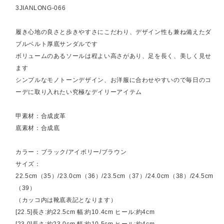
3JIANLONG-066
履き心地の良さと歩きやすさにこだわり、デザイン性も兼ね備えたダ
ブルベルト厚底サンダルです
ボリュームのあるソールは程よい高さがあり、足を長く、美しく見せ
ます
シンプルなモノトーンデザイン、お洋服に合わせやすいので毎日のコ
ーデに取り入れたい究極なデイリーアイテム
甲素材：合成皮革
底素材：合成底
カラー：ブラック/アイボリー/ブラウン
サイズ：
22.5cm（35）/23.0cm（36）/23.5cm（37）/24.0cm（38）/24.5cm
（39）
（カッコ内は靴底表記となります）
[22.5]長さ:約22.5cm 幅:約10.4cm ヒール:約4cm
[23.0]長さ:約23.0cm 幅:約10.5cm ヒール:約4cm