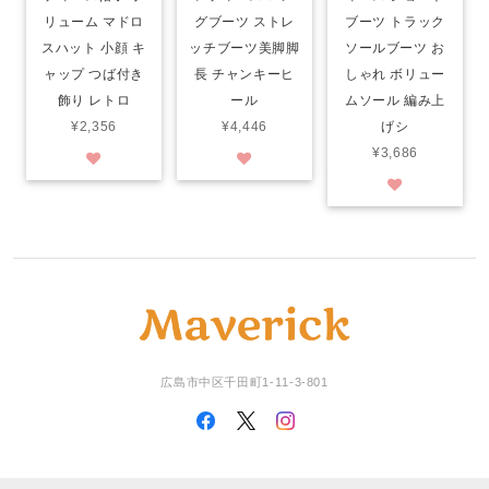
リューム マドロ
グブーツ ストレ
ブーツ トラック
スハット 小顔 キ
ッチブーツ美脚脚
ソールブーツ お
ャップ つば付き
長 チャンキーヒ
しゃれ ボリュー
飾り レトロ
ール
ムソール 編み上
¥2,356
¥4,446
げシ
¥3,686
広島市中区千田町1-11-3-801