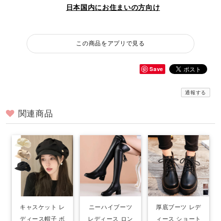
日本国内にお住まいの方向け
この商品をアプリで見る
Save
通報する
関連商品
キャスケット レ
ニーハイブーツ
厚底ブーツ レデ
ディース帽子 ボ
レディース ロン
ィース ショート