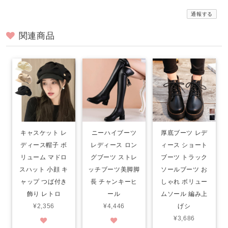
通報する
関連商品
キャスケット レ
ニーハイブーツ
厚底ブーツ レデ
ディース帽子 ボ
レディース ロン
ィース ショート
リューム マドロ
グブーツ ストレ
ブーツ トラック
スハット 小顔 キ
ッチブーツ美脚脚
ソールブーツ お
ャップ つば付き
長 チャンキーヒ
しゃれ ボリュー
飾り レトロ
ール
ムソール 編み上
¥2,356
¥4,446
げシ
¥3,686