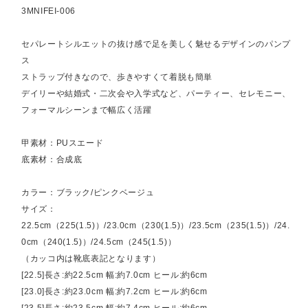
3MNIFEI-006
セパレートシルエットの抜け感で足を美しく魅せるデザインのパンプ
ス
ストラップ付きなので、歩きやすくて着脱も簡単
デイリーや結婚式・二次会や入学式など、パーティー、セレモニー、
フォーマルシーンまで幅広く活躍
甲素材：PUスエード
底素材：合成底
カラー：ブラック/ピンクベージュ
サイズ：
22.5cm（225(1.5)）/23.0cm（230(1.5)）/23.5cm（235(1.5)）/24.
0cm（240(1.5)）/24.5cm（245(1.5)）
（カッコ内は靴底表記となります）
[22.5]長さ:約22.5cm 幅:約7.0cm ヒール:約6cm
[23.0]長さ:約23.0cm 幅:約7.2cm ヒール:約6cm
[23.5]長さ:約23.5cm 幅:約7.4cm ヒール:約6cm