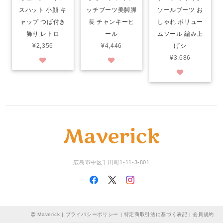
スハット 小顔 キ
ッチブーツ美脚脚
ソールブーツ お
ャップ つば付き
長 チャンキーヒ
しゃれ ボリュー
飾り レトロ
ール
ムソール 編み上
¥2,356
¥4,446
げシ
¥3,686
広島市中区千田町1-11-3-801
Maverick |
プライバシーポリシー
|
特定商取引法に基づく表記
|
会員規約