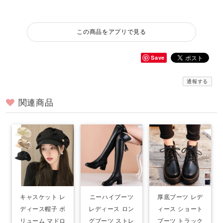
この商品をアプリで見る
Save
通報する
関連商品
キャスケット レ
ニーハイブーツ
厚底ブーツ レデ
ディース帽子 ボ
レディース ロン
ィース ショート
リューム マドロ
グブーツ ストレ
ブーツ トラック