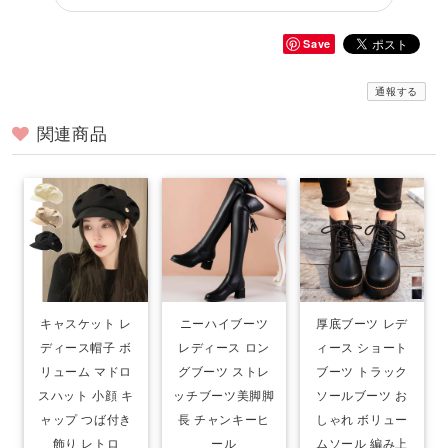
Save
通報する
関連商品
キャスケット レ
ニーハイブーツ
厚底ブーツ レデ
ディース帽子 ボ
レディース ロン
ィース ショート
リューム マドロ
グブーツ ストレ
ブーツ トラック
スハット 小顔 キ
ッチブーツ美脚脚
ソールブーツ お
ャップ つば付き
長 チャンキーヒ
しゃれ ボリュー
飾り レトロ
ール
ムソール 編み上