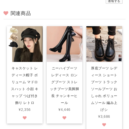
通報する
関連商品
キャスケット レ
ニーハイブーツ
厚底ブーツ レデ
ディース帽子 ボ
レディース ロン
ィース ショート
リューム マドロ
グブーツ ストレ
ブーツ トラック
スハット 小顔 キ
ッチブーツ美脚脚
ソールブーツ お
ャップ つば付き
長 チャンキーヒ
しゃれ ボリュー
飾り レトロ
ール
ムソール 編み上
¥2,356
¥4,446
げシ
¥3,686