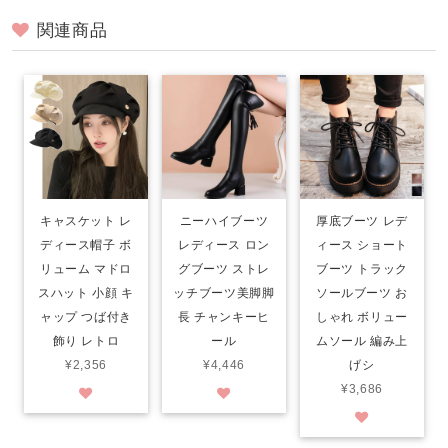
関連商品
キャスケット レ
ニーハイブーツ
厚底ブーツ レデ
ディース帽子 ボ
レディース ロン
ィース ショート
リューム マドロ
グブーツ ストレ
ブーツ トラック
スハット 小顔 キ
ッチブーツ美脚脚
ソールブーツ お
ャップ つば付き
長 チャンキーヒ
しゃれ ボリュー
飾り レトロ
ール
ムソール 編み上
¥2,356
¥4,446
げシ
¥3,686