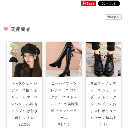
Save
通報する
関連商品
キャスケット レ
ニーハイブーツ
厚底ブーツ レデ
ディース帽子 ボ
レディース ロン
ィース ショート
リューム マドロ
グブーツ ストレ
ブーツ トラック
スハット 小顔 キ
ッチブーツ美脚脚
ソールブーツ お
ャップ つば付き
長 チャンキーヒ
しゃれ ボリュー
飾り レトロ
ール
ムソール 編み上
¥2,356
¥4,446
げシ