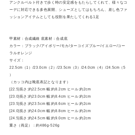
アンクルベルト付きで歩く時の安定感をもたらしてくれて、様々なコ
ーデに対応できる多色展開、シューズとしてはもちろん、差し色ファ
ッションアイテムとしても役割を果たしてくれる1足
甲素材：合成繊維 底素材：合成底
カラー：ブラック/アイボリー/モカ/ターコイズブルー/イエロー/コー
ラルオレンジ
サイズ：
22.5cm（1）/23.0cm（2）/23.5cm（3）/24.0cm（4）/24.5cm（5
）
（カッコ内は靴底表記となります）
[22.5]長さ:約22.5cm 幅:約8.2cm ヒール:約2cm
[23.0]長さ:約23.0cm 幅:約8.4cm ヒール:約2cm
[23.5]長さ:約23.5cm 幅:約8.6cm ヒール:約2cm
[24.0]長さ:約24.0cm 幅:約8.8cm ヒール:約2cm
[24.5]長さ:約24.5cm 幅:約9.0cm ヒール:約2cm
重さ（両足）：約486g-526g