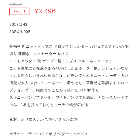
¥3,680
¥3,496
5%OFF
20171143
83SXH-005
長袖秋冬 ニットトップス ドロップショルダー カジュアルきれいめ 羽
織り 前開きニットセーター レトロ
ニットアウター 秋 ボーダー柄トップス クルーネックニット
ニット生地に存在感をまろやかにした細ボーダー柄、カジュアルなが
らも女性らしいきれいめ着こなしに導いてくれるニットカーディガン
清楚で大人っぽいクルーネック、着やせして華奢感を強調するドロッ
プショルダー、細部までこだわり抜いたDesign作り
スキニーパンツでクール、ワイドパンツでお洒落、ナロースカートで
上品、1枚を持っておくとコーデの幅が広がる
素材：ポリエステル75%+アクリル25%
カラー：ブラック/アイボリー/ダークベージュ