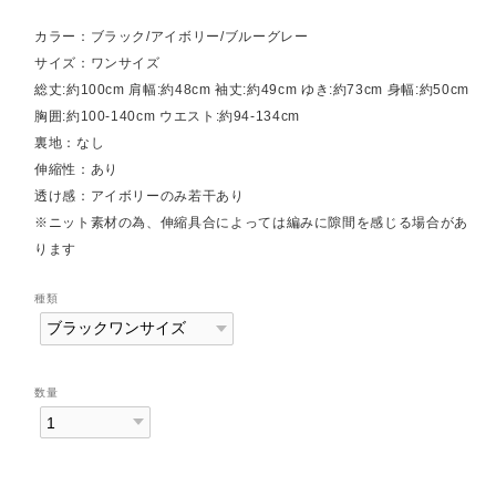
カラー：ブラック/アイボリー/ブルーグレー
サイズ：ワンサイズ
総丈:約100cm 肩幅:約48cm 袖丈:約49cm ゆき:約73cm 身幅:約50cm
胸囲:約100-140cm ウエスト:約94-134cm
裏地：なし
伸縮性：あり
透け感：アイボリーのみ若干あり
※ニット素材の為、伸縮具合によっては編みに隙間を感じる場合があ
ります
種類
数量