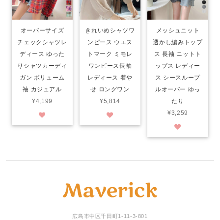
オーバーサイズ
きれいめシャツワ
メッシュニット
チェックシャツレ
ンピース ウエス
透かし編みトップ
ディース ゆった
トマーク ミモレ
ス 長袖 ニットト
りシャツカーディ
ワンピース長袖
ップス レディー
ガン ボリューム
レディース 着や
ス シースループ
袖 カジュアル
せ ロングワン
ルオーバー ゆっ
¥4,199
¥5,814
たり
¥3,259
広島市中区千田町1-11-3-801