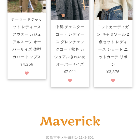
テーラードジャケ
ット レディース
中綿 チェスター
ニットカーディガ
アウター カジュ
コート レディー
ン キャミソール 2
アルスーツ オー
ス グレンチェッ
点セット レディ
バーサイズ 体型
クコート秋冬 カ
ース ショート ニ
カバー トップス
ジュアルきれいめ
ットカーデ リボ
¥4,256
オーバーサイズ
ン
¥7,011
¥3,876
広島市中区千田町1-11-3-801