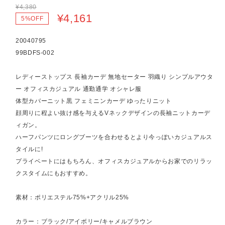
¥4,380
¥4,161
5%OFF
20040795
99BDFS-002
レディーストップス 長袖カーデ 無地セーター 羽織り シンプルアウタ
ー オフィスカジュアル 通勤通学 オシャレ服
体型カバーニット黒 フェミニンカーデ ゆったりニット
顔周りに程よい抜け感を与えるVネックデザインの長袖ニットカーデ
ィガン。
ハーフパンツにロングブーツを合わせるとより今っぽいカジュアルス
タイルに!
プライベートにはもちろん、オフィスカジュアルからお家でのリラッ
クスタイムにもおすすめ。
素材：ポリエステル75%+アクリル25%
カラー：ブラック/アイボリー/キャメルブラウン