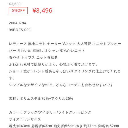
¥3,680
¥3,496
5%OFF
20040794
99BDFS-001
レディース 無地ニット セーター Vネック 大人可愛い ニットプルオー
バー きれいめ 着回し オシャレ 柔らかいニット
着やせ トップス ニット春秋冬
ふわふわ素材で肌触りがよく、心地よく着て頂けます。
ショート丈がトレンド感ある今っぽいスタイリングに仕上げてくれま
す。
シンプルなデザインなので、どんなコーデにも合わせやすいです
素材：ポリエステル75%+アクリル25%
カラー：ブラック/アイボリー/ライトグレー/ピンク
サイズ：ワンサイズ
着丈:約43cm 肩幅:約43cm 袖丈:約56cm ゆき:約77cm 身幅:約52cm