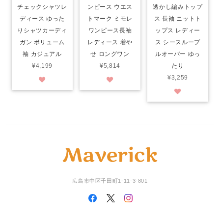
チェックシャツレ
ンピース ウエス
透かし編みトップ
ディース ゆった
トマーク ミモレ
ス 長袖 ニットト
りシャツカーディ
ワンピース長袖
ップス レディー
ガン ボリューム
レディース 着や
ス シースループ
袖 カジュアル
せ ロングワン
ルオーバー ゆっ
¥4,199
¥5,814
たり
¥3,259
広島市中区千田町1-11-3-801