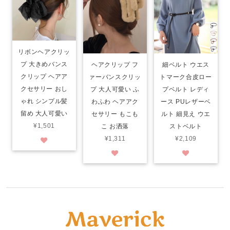
リボンヘアクリッ
プ 大きめバンス
ヘアクリップ フ
細ベルト ウエス
クリップ ヘアア
ァーバンスクリッ
トマーク合皮ロー
クセサリー おし
プ 大人可愛い ふ
プベルト レディ
ゃれ シンプル髪
わふわ ヘアアク
ース PUレザーベ
留め 大人可愛い
セサリー もこも
ルト 細見え ウエ
¥1,501
こ お洒落
ストベルト
¥1,311
¥2,109