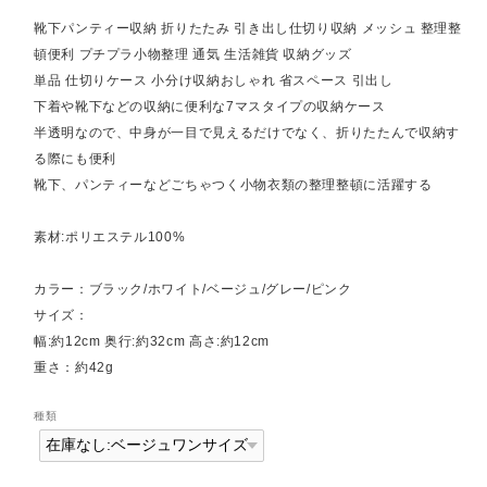
靴下パンティー収納 折りたたみ 引き出し仕切り収納 メッシュ 整理整
頓便利 プチプラ小物整理 通気 生活雑貨 収納グッズ
単品 仕切りケース 小分け収納おしゃれ 省スペース 引出し
下着や靴下などの収納に便利な7マスタイプの収納ケース
半透明なので、中身が一目で見えるだけでなく、折りたたんで収納す
る際にも便利
靴下、パンティーなどごちゃつく小物衣類の整理整頓に活躍する
素材:ポリエステル100%
カラー：ブラック/ホワイト/ベージュ/グレー/ピンク
サイズ：
幅:約12cm 奥行:約32cm 高さ:約12cm
重さ：約42g
種類