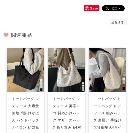
Save
通報する
関連商品
トートバッグ レ
トートバッグ レ
ニットバッグ ト
ディース 大容量
ディース 英字ロ
ートバッグ レデ
無地 肩掛けかば
ゴ 斜めがけバッ
ィース 編みバッ
ん ハンドバッグ
グ マザーズバッ
グ 肩掛け 手提げ
ナイロン a4対応
グ 折り畳み a4対
大容量鞄 A4サイ