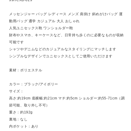
メッセンジャー バッグ レディース メンズ 肩掛け 斜めがけバッグ 運
動用バッグ 通学 カジュアル 大人 おしゃれ
人気ユニセックス鞄 ワンショルダー鞄
財布やスマホ、キーケースなど、日常持ち歩くのに必要なものが収納
可能です
シャツやデニムなどのカジュアルなスタイリングにマッチします
シンプルなデザインでユニセックスとしてご使用いただけます
素材：ポリエステル
カラー：ブラック/アイボリー
サイズ：
高さ:約19cm 底横幅:約21cm マチ:約5cm ショルダー:約55-71cm（調
節可能、取り外し不可）
重さ：約192g
裏地：なし
内ポケット：あり