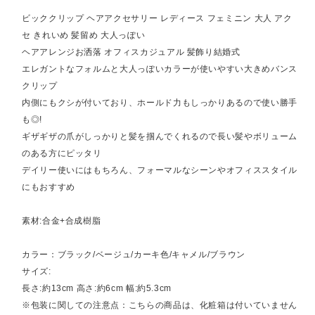
ビッククリップ ヘアアクセサリー レディース フェミニン 大人 アク
セ きれいめ 髪留め 大人っぽい
ヘアアレンジお洒落 オフィスカジュアル 髪飾り結婚式
エレガントなフォルムと大人っぽいカラーが使いやすい大きめバンス
クリップ
内側にもクシが付いており、ホールド力もしっかりあるので使い勝手
も◎!
ギザギザの爪がしっかりと髪を掴んでくれるので長い髪やボリューム
のある方にピッタリ
デイリー使いにはもちろん、フォーマルなシーンやオフィススタイル
にもおすすめ
素材:合金+合成樹脂
カラー：ブラック/ベージュ/カーキ色/キャメル/ブラウン
サイズ:
長さ:約13cm 高さ:約6cm 幅:約5.3cm
※包装に関しての注意点：こちらの商品は、化粧箱は付いていません