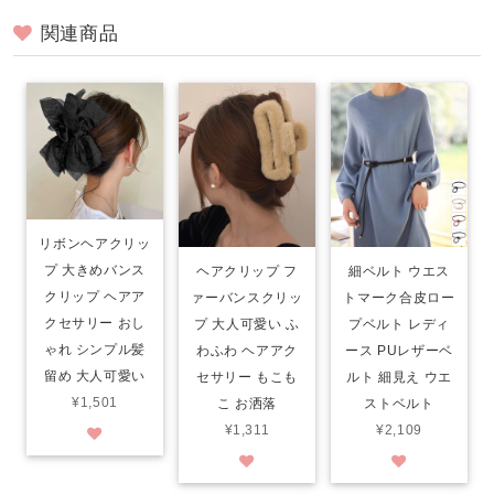
関連商品
リボンヘアクリッ
プ 大きめバンス
ヘアクリップ フ
細ベルト ウエス
クリップ ヘアア
ァーバンスクリッ
トマーク合皮ロー
クセサリー おし
プ 大人可愛い ふ
プベルト レディ
ゃれ シンプル髪
わふわ ヘアアク
ース PUレザーベ
留め 大人可愛い
セサリー もこも
ルト 細見え ウエ
¥1,501
こ お洒落
ストベルト
¥1,311
¥2,109