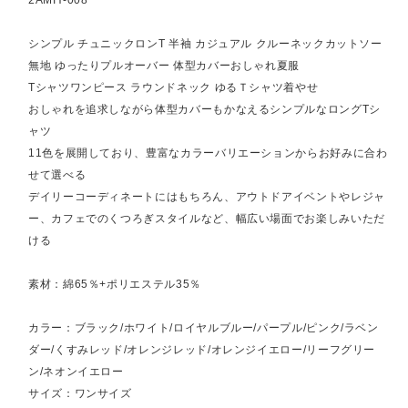
シンプル チュニックロンT 半袖 カジュアル クルーネックカットソー
無地 ゆったりプルオーバー 体型カバーおしゃれ夏服
Tシャツワンピース ラウンドネック ゆるＴシャツ着やせ
おしゃれを追求しながら体型カバーもかなえるシンプルなロングTシ
ャツ
11色を展開しており、豊富なカラーバリエーションからお好みに合わ
せて選べる
デイリーコーディネートにはもちろん、アウトドアイベントやレジャ
ー、カフェでのくつろぎスタイルなど、幅広い場面でお楽しみいただ
ける
素材：綿65％+ポリエステル35％
カラー：ブラック/ホワイト/ロイヤルブルー/パープル/ピンク/ラベン
ダー/くすみレッド/オレンジレッド/オレンジイエロー/リーフグリー
ン/ネオンイエロー
サイズ：ワンサイズ