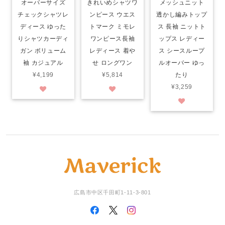
オーバーサイズ
きれいめシャツワ
メッシュニット
チェックシャツレ
ンピース ウエス
透かし編みトップ
ディース ゆった
トマーク ミモレ
ス 長袖 ニットト
りシャツカーディ
ワンピース長袖
ップス レディー
ガン ボリューム
レディース 着や
ス シースループ
袖 カジュアル
せ ロングワン
ルオーバー ゆっ
¥4,199
¥5,814
たり
¥3,259
広島市中区千田町1-11-3-801