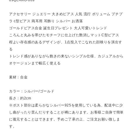
アクセサリー ジュエリー 大きめピアス 人気 流行 ボリューム プチプ
ラ c型ピアス 両耳用 耳飾り シルバー お洒落
ゴールドピアス合金 誕生日プレゼント 大人可愛いトレンド
ころんと丸みを帯びたモチーフに仕上げた艶消しマットC型ピアス
程よい存在感のあるデザインが、1点投入でこなれた顔映りを演出す
る
トレンド感がありながら飽きの来ないシンプル仕様、カジュアルから
オケージョンまで幅広く使える
素材：合金
カラー：シルバー/ゴールド
長さ：約2cm
※ポスト部分は柔らかなシルバー925を使用している為、配送中に少
し曲がったり歪んだりすることが稀にあります。お客様ご自身で簡単
に復元することはできます。予めご了承の上、ご注文お願い致しま
す。