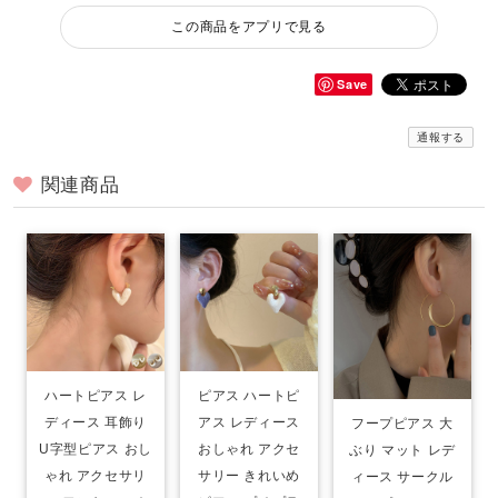
この商品をアプリで見る
Save
通報する
関連商品
ハートピアス レ
ピアス ハートピ
ディース 耳飾り
アス レディース
フープピアス 大
U字型ピアス おし
おしゃれ アクセ
ぶり マット レデ
ゃれ アクセサリ
サリー きれいめ
ィース サークル