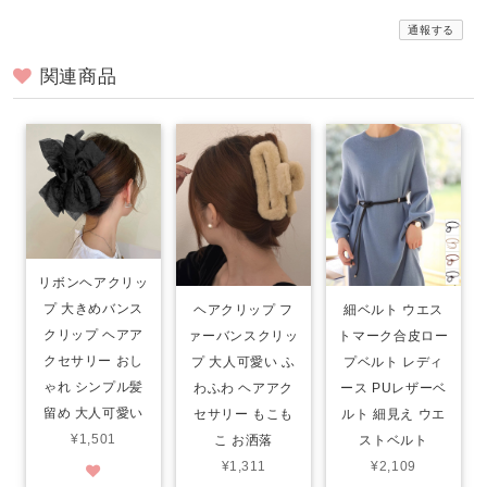
通報する
関連商品
リボンヘアクリッ
プ 大きめバンス
ヘアクリップ フ
細ベルト ウエス
クリップ ヘアア
ァーバンスクリッ
トマーク合皮ロー
クセサリー おし
プ 大人可愛い ふ
プベルト レディ
ゃれ シンプル髪
わふわ ヘアアク
ース PUレザーベ
留め 大人可愛い
セサリー もこも
ルト 細見え ウエ
¥1,501
こ お洒落
ストベルト
¥1,311
¥2,109