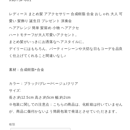
レディース まとめ髪 アアクセサリー 合成樹脂 合金 おしゃれ 大人 可
愛い 髪飾り 誕生日 プレゼント 演奏会
ヘアアレンジ 簡単 髪留め 小物 ヘアアクセ
ハートモチーフが大人可愛いアクセント。
まとめ髪がいっきにお洒落なヘアスタイルに。
デイリーにはもちろん、パーティーシーンや大切な日もコーデを品良
く仕上げてくれること間違いなし♪
素材：合成樹脂+合金
カラー：ブラック/グレー/ベージュ/クリア
サイズ:
長さ:約12.5cm 高さ:約5cm 幅:約2cm
※包装に関しての注意点：こちらの商品は、化粧箱は付いていません
が、商品に傷付かないよう簡易包装で発送とさせていただきます。
種類