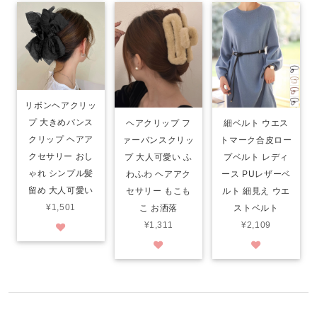
リボンヘアクリッ
プ 大きめバンス
ヘアクリップ フ
細ベルト ウエス
クリップ ヘアア
ァーバンスクリッ
トマーク合皮ロー
クセサリー おし
プ 大人可愛い ふ
プベルト レディ
ゃれ シンプル髪
わふわ ヘアアク
ース PUレザーベ
留め 大人可愛い
セサリー もこも
ルト 細見え ウエ
¥1,501
こ お洒落
ストベルト
¥1,311
¥2,109