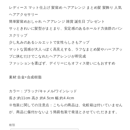
レディース マット仕上げ 髪留め ヘアアレンジ まとめ髪 髪飾り 人気
ヘアアクセサリー
簡単髪留めおしゃれ ヘアアレンジ 雑貨 誕生日 プレゼント
サッときれいに髪型がまとまり、安定感のあるホールド力抜群のバン
スクリップ
少し丸みのあるシルエットで女性らしさもアップ
マットな質感が大人っぽく高見えする、ラフなまとめ髪やハーフアッ
プに挟むだけでこなれたヘアアレンジが即完成
ファッションを選ばず、デイリーにもオフィス使いにもおすすめ
素材:合金+合成樹脂
カラー：ブラック/キャメル/ワインレッド
長さ:約11cm 高さ:約4.5cm 幅:約4.4cm
※包装に関しての注意点：こちらの商品は、化粧箱は付いていません
が、商品に傷付かないよう簡易包装で発送とさせていただきます。
種類