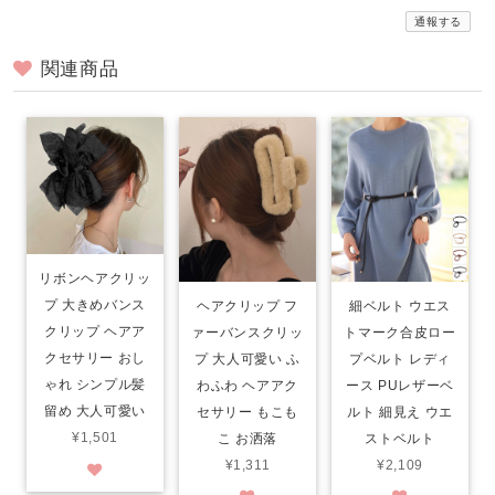
通報する
関連商品
リボンヘアクリッ
プ 大きめバンス
ヘアクリップ フ
細ベルト ウエス
クリップ ヘアア
ァーバンスクリッ
トマーク合皮ロー
クセサリー おし
プ 大人可愛い ふ
プベルト レディ
ゃれ シンプル髪
わふわ ヘアアク
ース PUレザーベ
留め 大人可愛い
セサリー もこも
ルト 細見え ウエ
¥1,501
こ お洒落
ストベルト
¥1,311
¥2,109