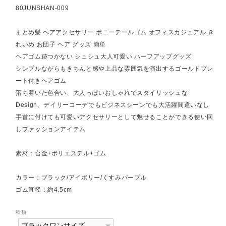
80JUNSHAN-009
まとめ髪 ヘアアクセサリー ポニーテールゴム オフィスカジュアル き
れいめ お団子 ヘア グッズ 簡単
ヘアゴム跡つかない シュシュ大人可愛い ハーフアップグッズ
シンプルながらもきちんと感や上品な雰囲気を演出するゴールドプレ
ート付きヘアゴム
落ち着いた色合い、大人っぽいおしゃれでスタイリッシュな
Design、デイリーコーデでもビジネスシーンでも大活躍間違いなし
手首に付けても可愛いアクセサリーとして魅せることができる使い回
しファッションアイテム
素材：合金+ポリエステル+ゴム
カラー：ブラック/アイボリー/くすみパープル
ゴム直径：約4.5cm
種類