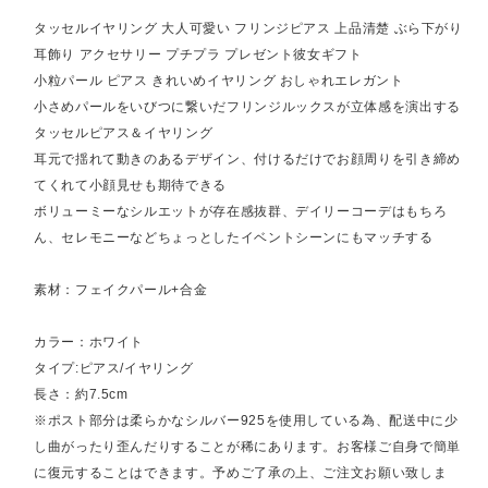
タッセルイヤリング 大人可愛い フリンジピアス 上品清楚 ぶら下がり
耳飾り アクセサリー プチプラ プレゼント彼女ギフト
小粒パール ピアス きれいめイヤリング おしゃれエレガント
小さめパールをいびつに繋いだフリンジルックスが立体感を演出する
タッセルピアス＆イヤリング
耳元で揺れて動きのあるデザイン、付けるだけでお顔周りを引き締め
てくれて小顔見せも期待できる
ボリューミーなシルエットが存在感抜群、デイリーコーデはもちろ
ん、セレモニーなどちょっとしたイベントシーンにもマッチする
素材：フェイクパール+合金
カラー：ホワイト
タイプ:ピアス/イヤリング
長さ：約7.5cm
※ポスト部分は柔らかなシルバー925を使用している為、配送中に少
し曲がったり歪んだりすることが稀にあります。お客様ご自身で簡単
に復元することはできます。予めご了承の上、ご注文お願い致しま