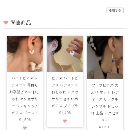
通報する
関連商品
ハートピアス レ
ピアス ハートピ
ディース 耳飾り
アス レディース
フープピアス 大
U字型ピアス おし
おしゃれ アクセ
ぶり マット レデ
ゃれ アクセサリ
サリー きれいめ
ィース サークル
ー ワンキャッチ
ピアス プチプラ
シンプル おしゃ
ピアス ゴールド
¥1,406
れ 上品 アクセサ
¥1,596
リー
¥1,691