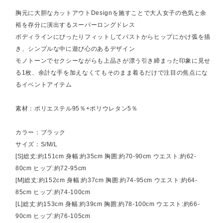
胸元に大胆なカットアウトDesignを施すことで大人女子の色気と余
裕を存分に演出するスーパーロングドレス
ボディラインにぴったりフィットしてバストからヒップにかけ弧を描
き、シンプルな中に遊び心のあるデザイン
モノトーンでセクシーながらも上品さが漂う引き締まった印象に見せ
る1枚、余計な手を加えなくてもそのまま着るだけで注目の焦点にな
るイベントアイテム
素材：ポリエステル95％+ポリウレタン5％
カラー：ブラック
サイズ：S/M/L
[S]総丈:約151cm 身幅:約35cm 胸囲:約70-90cm ウエスト:約62-
80cm ヒップ:約72-95cm
[M]総丈:約152cm 身幅:約37cm 胸囲:約74-95cm ウエスト:約64-
85cm ヒップ:約74-100cm
[L]総丈:約153cm 身幅:約39cm 胸囲:約78-100cm ウエスト:約66-
90cm ヒップ:約76-105cm