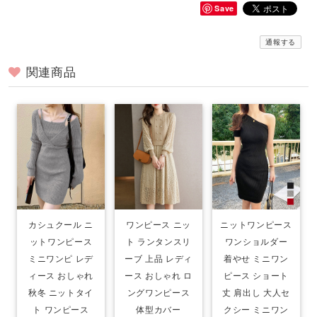
Save
通報する
関連商品
カシュクール ニ
ワンピース ニッ
ニットワンピース
ットワンピース
ト ランタンスリ
ワンショルダー
ミニワンピ レデ
ーブ 上品 レディ
着やせ ミニワン
ィース おしゃれ
ース おしゃれ ロ
ピース ショート
秋冬 ニットタイ
ングワンピース
丈 肩出し 大人セ
ト ワンピース
体型カバー
クシー ミニワン