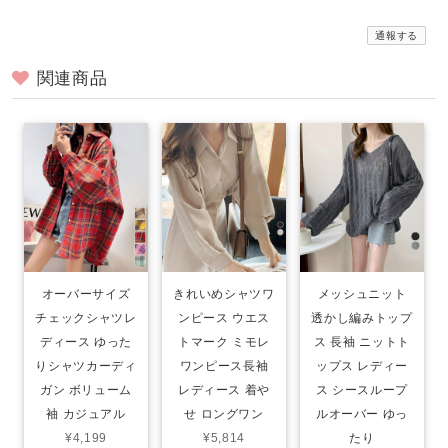
通報する
関連商品
オーバーサイズ
きれいめシャツワ
メッシュニット
チェックシャツレ
ンピース ウエス
透かし編みトップ
ディース ゆった
トマーク ミモレ
ス 長袖 ニットト
りシャツカーディ
ワンピース長袖
ップス レディー
ガン ボリューム
レディース 着や
ス シースループ
袖 カジュアル
せ ロングワン
ルオーバー ゆっ
¥4,199
¥5,814
たり