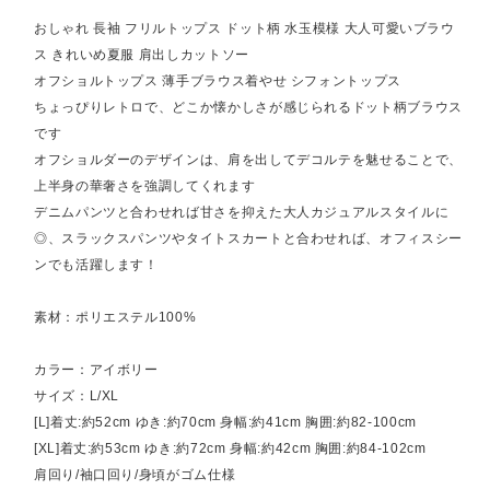
おしゃれ 長袖 フリルトップス ドット柄 水玉模様 大人可愛いブラウ
ス きれいめ夏服 肩出しカットソー
オフショルトップス 薄手ブラウス着やせ シフォントップス
ちょっぴりレトロで、どこか懐かしさが感じられるドット柄ブラウス
です
オフショルダーのデザインは、肩を出してデコルテを魅せることで、
上半身の華奢さを強調してくれます
デニムパンツと合わせれば甘さを抑えた大人カジュアルスタイルに
◎、スラックスパンツやタイトスカートと合わせれば、オフィスシー
ンでも活躍します！
素材：ポリエステル100%
カラー：アイボリー
サイズ：L/XL
[L]着丈:約52cm ゆき:約70cm 身幅:約41cm 胸囲:約82-100cm
[XL]着丈:約53cm ゆき:約72cm 身幅:約42cm 胸囲:約84-102cm
肩回り/袖口回り/身頃がゴム仕様