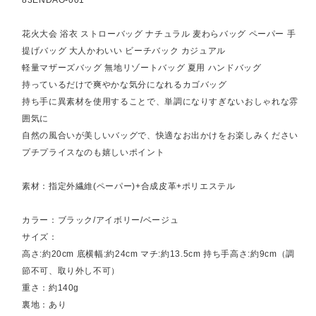
花火大会 浴衣 ストローバッグ ナチュラル 麦わらバッグ ペーパー 手
提げバッグ 大人かわいい ビーチバック カジュアル
軽量マザーズバッグ 無地リゾートバッグ 夏用 ハンドバッグ
持っているだけで爽やかな気分になれるカゴバッグ
持ち手に異素材を使用することで、単調になりすぎないおしゃれな雰
囲気に
自然の風合いが美しいバッグで、快適なお出かけをお楽しみください
プチプライスなのも嬉しいポイント
素材：指定外繊維(ペーパー)+合成皮革+ポリエステル
カラー：ブラック/アイボリー/ベージュ
サイズ：
高さ:約20cm 底横幅:約24cm マチ:約13.5cm 持ち手高さ:約9cm（調
節不可、取り外し不可）
重さ：約140g
裏地：あり