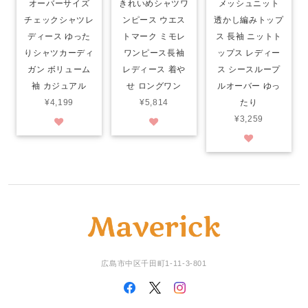
オーバーサイズ
きれいめシャツワ
メッシュニット
チェックシャツレ
ンピース ウエス
透かし編みトップ
ディース ゆった
トマーク ミモレ
ス 長袖 ニットト
りシャツカーディ
ワンピース長袖
ップス レディー
ガン ボリューム
レディース 着や
ス シースループ
袖 カジュアル
せ ロングワン
ルオーバー ゆっ
¥4,199
¥5,814
たり
¥3,259
広島市中区千田町1-11-3-801