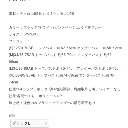
素材：ナイロン85%＋ポリウレタン15%
カラー：ブラック/ホワイト/ピンクベージュ/くすみブルー
サイズ：S/M/L/XL
ブラジャー：
[S]32/70 70AB トップバスト:約62-66cm アンダーバスト:約58-62cm
[M]34/75 75AB トップバスト:約66-70cm アンダーバスト:約62-
66cm
[L]36/80 80AB トップバスト:約70-74cm アンダーバスト:約66-70cm
[XL]38/85 85AB トップバスト:約74-78cm アンダーバスト:約70-
74cm
仕様:3/4カップ、ホック3列4段階調節、肩紐取外し可、ワイヤーなし
効果:谷間づくり、ボリュームUP
透け感：淡色のみブラジャーアンダーの部分若干あり
種類