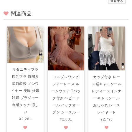
通報する
関連商品
マタニティブラ
授乳ブラ 前開き
コスプレワンピ
カップ付き レー
産前産後 ノンワ
シアーレース ル
ス裾キャミソール
イヤー 美胸 妊娠
ームウェア Tバッ
レディースインナ
妊婦 ブラジャー
ク付き ベビード
ーキャミソール
冷感タッチ 涼し
ール バックオー
おしゃれ レース
い
プン シースルー
レイヤード
¥2,261
¥2,831
¥2,793