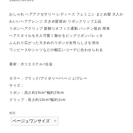
おしゃれ ヘアアクセサリー レディース フェミニン まとめ髪 大人か
わいいヘアアレンジ 大きめ髪留め リボンクリップ上品
リボンヘアクリップ 髪飾りオフィス通勤 パッチン留め 簡単
ヘアスタイルを大人可愛く魅せるビッグリボンバレッタ
ふんわり広がった大きめのリボンが女性らしさを演出
ワンピースやシャツなどの幅広いコーデに合わせられる
素材：ポリエステル+合金
カラー：ブラック/アイボリー/ベージュ/グレー
サイズ：
リボン：高さ約19cm*幅約29cm
クリップ：長さ約10cm*幅約1cm
種類