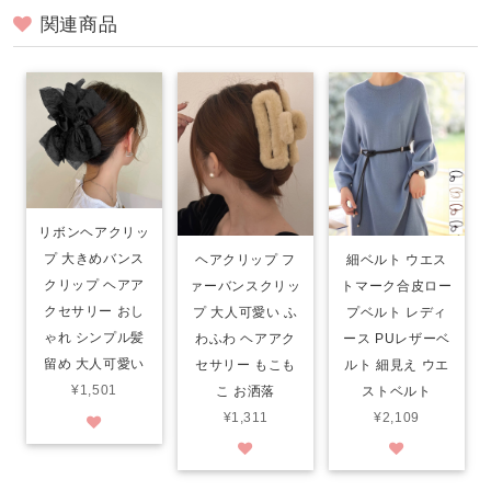
関連商品
リボンヘアクリッ
プ 大きめバンス
ヘアクリップ フ
細ベルト ウエス
クリップ ヘアア
ァーバンスクリッ
トマーク合皮ロー
クセサリー おし
プ 大人可愛い ふ
プベルト レディ
ゃれ シンプル髪
わふわ ヘアアク
ース PUレザーベ
留め 大人可愛い
セサリー もこも
ルト 細見え ウエ
¥1,501
こ お洒落
ストベルト
¥1,311
¥2,109