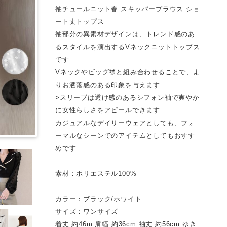
袖チュールニット春 スキッパーブラウス ショ
ート丈トップス
袖部分の異素材デザインは、トレンド感のあ
るスタイルを演出するVネックニットトップス
です
Vネックやビッグ襟と組み合わせることで、よ
りお洒落感のある印象を与えます
>スリーブは透け感のあるシフォン袖で爽やか
に女性らしさをアピールできます
カジュアルなデイリーウェアとしても、フォ
ーマルなシーンでのアイテムとしてもおすす
めです
素材：ポリエステル100%
カラー：ブラック/ホワイト
サイズ：ワンサイズ
着丈:約46m 肩幅:約36cm 袖丈:約56cm ゆき: