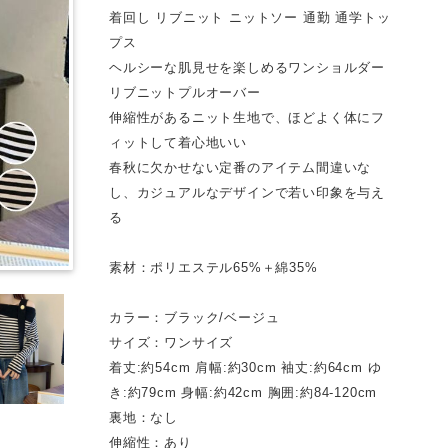
着回し リブニット ニットソー 通勤 通学トッ
プス
ヘルシーな肌見せを楽しめるワンショルダー
リブニットプルオーバー
伸縮性があるニット生地で、ほどよく体にフ
ィットして着心地いい
春秋に欠かせない定番のアイテム間違いな
し、カジュアルなデザインで若い印象を与え
る
素材：ポリエステル65%＋綿35%
カラー：ブラック/ベージュ
サイズ：ワンサイズ
着丈:約54cm 肩幅:約30cm 袖丈:約64cm ゆ
き:約79cm 身幅:約42cm 胸囲:約84-120cm
裏地：なし
伸縮性：あり