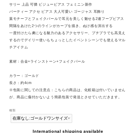
サリー 上品 可憐 ビジューピアス フェミニン新作
パーティー アクセ ピアス 大人可愛い ゴージャス 耳飾り
葉モチーフとフェイクパールで耳元を美しく魅せる2連フープピアス
間隔をあけた2つのラインがカーブを描き、ぬけ感を演出する
一度付けたら虜になる魅力のあるアクセサリー、プチプラでも高見え
するのでデイリー使いもちょっとしたイベントシーンでも使えるマル
チアイテム
素材：合金+ラインストーン+フェイクパール
カラー：ゴールド
長さ：約4cm
※包装に関しての注意点：こちらの商品は、化粧箱は付いていません
が、商品に傷付かないよう簡易包装で発送とさせていただきます。
種類
International shipping available