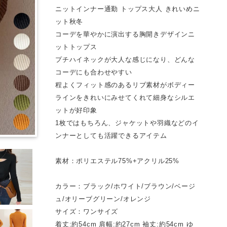
ニットインナー通勤 トップス大人 きれいめニ
ット秋冬
コーデを華やかに演出する胸開きデザインニ
ットトップス
プチハイネックが大人な感じになり、どんな
コーデにも合わせやすい
程よくフィット感のあるリブ素材がボディー
ラインをきれいにみせてくれて細身なシルエ
ットが好印象
1枚ではもちろん、ジャケットや羽織などのイ
ンナーとしても活躍できるアイテム
素材：ポリエステル75%+アクリル25%
カラー：ブラック/ホワイト/ブラウン/ベージ
ュ/オリーブグリーン/オレンジ
サイズ：ワンサイズ
着丈:約54cm 肩幅:約27cm 袖丈:約54cm ゆ