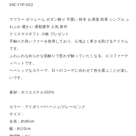
99CYYP-002
マフラー ボリューム ボダン飾り 可愛い 秋冬 お洒落 防寒 シンプル ふ
わふわ 暖かい 通勤通学 人気 新作
クリスマスギフト 小物 プレゼント
手触りの良いファーを使用しており、心地よく寒さを防げるアイテム
です。
ふわふわなめらかな肌触りで思わず触っていたくなる、エコファーテ
ィペットです。
ベーシックなカラーで、日々のコーデに合わせて色を選ぶことが楽し
いです。
素材：ポリエステル100%
カラー：アイボリー/ベージュ/グレー/ピンク
サイズ：
全長：約90cm
幅：約10cm
伸縮性：なし