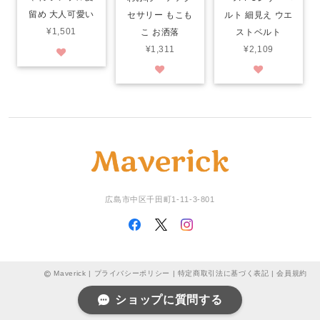
留め 大人可愛い
セサリー もこも
ルト 細見え ウエ
¥1,501
こ お洒落
ストベルト
¥1,311
¥2,109
広島市中区千田町1-11-3-801
Maverick |
プライバシーポリシー
|
特定商取引法に基づく表記
|
会員規約
ショップに質問する