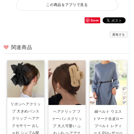
この商品をアプリで見る
Save
通報する
関連商品
リボンヘアクリッ
プ 大きめバンス
ヘアクリップ フ
細ベルト ウエス
クリップ ヘアア
ァーバンスクリッ
トマーク合皮ロー
クセサリー おし
プ 大人可愛い ふ
プベルト レディ
ゃれ シンプル髪
わふわ ヘアアク
ース PUレザーベ