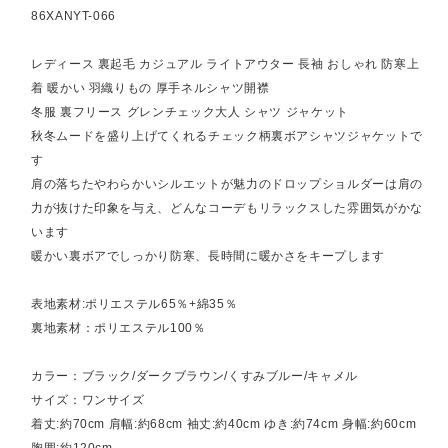
86XANYT-066
レディース 裏起毛 カジュアル ライトアウター 長袖 おしゃれ 防寒上
着 暖かい 羽織りもの 厚手ネルシャツ開襟
冬服 裏フリース グレンチェック大人 シャツ ジャケット
秋冬ムードを盛り上げてくれるチェック柄裏ボアシャツジャケットで
す
肩の落ちたやわらかいシルエットが魅力のドロップショルダーは肩の
力が抜けた印象を与え、どんなコーデもリラックスした雰囲気がかな
います
暖かい裏ボアでしっかり防寒、長時間に暖かさをキープします
表地素材:ポリエステル65％+綿35％
裏地素材：ポリエステル100％
カラー：ブラック/ダークブラウン/くすみブルー/キャメル
サイズ：ワンサイズ
着丈:約70cm 肩幅:約68cm 袖丈:約40cm ゆき:約74cm 身幅:約60cm
胸囲:約120cm