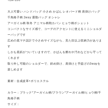
大人可愛い ハンドバッグ 小さめ かばん レオパード柄 肩掛けバッグ
千鳥格子柄 2way 通勤バッグ オシャレ
アーガイル柄 秋冬 アニマル柄鞄カバン ヒョウ柄ポシェット
コンパクトなサイズ感で、コーデのアクセントに使えるミニショルダ
ーバッグです
広めの底マチ設計で小さめサイズながら、見た目以上収納力がありま
す
しかも底鋲がついていますので、かばんを擦れや汚れなどから守って
くれます
取り外し可能のショルダーで、斜め掛け、肩掛けと手提げの3wayを
楽しめます
素材：合成皮革+ポリエステル
カラー：ブラック*アーガイル柄/ブラウン*アーガイル柄/ヒョウ柄/千
鳥格子柄
サイズ：