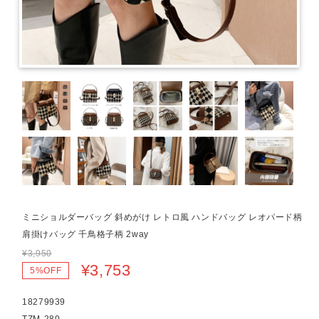
ミニショルダーバッグ 斜めがけ レトロ風 ハンドバッグ レオパード柄
肩掛けバッグ 千鳥格子柄 2way
¥3,950
¥3,753
5%OFF
18279939
TZM-280