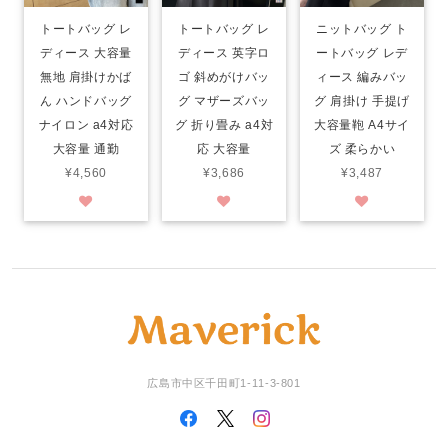
トートバッグ レ
トートバッグ レ
ニットバッグ ト
ディース 大容量
ディース 英字ロ
ートバッグ レデ
無地 肩掛けかば
ゴ 斜めがけバッ
ィース 編みバッ
ん ハンドバッグ
グ マザーズバッ
グ 肩掛け 手提げ
ナイロン a4対応
グ 折り畳み a4対
大容量鞄 A4サイ
大容量 通勤
応 大容量
ズ 柔らかい
¥4,560
¥3,686
¥3,487
広島市中区千田町1-11-3-801