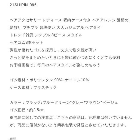
21SHIPIN-086
ヘアアクセサリー レディース 収納ケース付き ヘアアレンジ 髪留め
髪飾り プチプラ 普段使い 大人カジュアル ヘアタイ
トレンド雑貨 シンプル 8ピース スタイル
ヘアゴム8本セット
弾性が優れたゴムを採用し、丈夫で耐久性が高い
さっと髪をまとめたいときにも髪に跡がつきにくくとても便利
お手頃価格で、毎日のヘアスタイルが楽しめちゃう
ゴム素材：ポリウレタン 90%+ナイロン10%
ケース素材：プラスチック
カラー：ブラック/ブルーグリーン*グレー/ブラウン*ベージュ
ゴム直径：約3.5cm
※包装に関しての注意点：こちらの商品は、化粧箱は付いていません
が、商品に傷付かないよう簡易包装で発送とさせていただきます。
種類