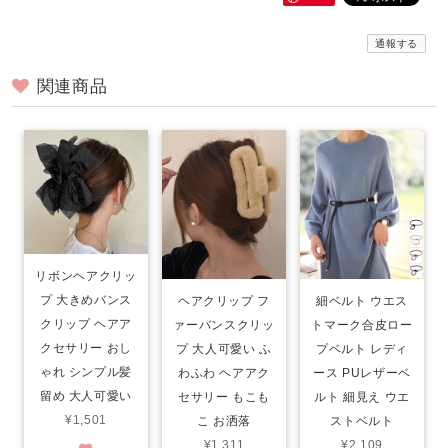
通報する
関連商品
リボンヘアクリッ
プ 大きめバンス
ヘアクリップ フ
細ベルト ウエス
クリップ ヘアア
ァーバンスクリッ
トマーク合皮ロー
クセサリー おし
プ 大人可愛い ふ
プベルト レディ
ゃれ シンプル髪
わふわ ヘアアク
ース PUレザーベ
留め 大人可愛い
セサリー もこも
ルト 細見え ウエ
¥1,501
こ お洒落
ストベルト
¥1,311
¥2,109