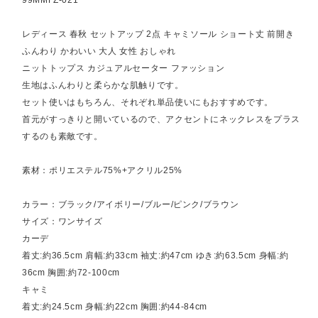
レディース 春秋 セットアップ 2点 キャミソール ショート丈 前開き
ふんわり かわいい 大人 女性 おしゃれ
ニットトップス カジュアルセーター ファッション
生地はふんわりと柔らかな肌触りです。
セット使いはもちろん、それぞれ単品使いにもおすすめです。
首元がすっきりと開いているので、アクセントにネックレスをプラス
するのも素敵です。
素材：ポリエステル75%+アクリル25%
カラー：ブラック/アイボリー/ブルー/ピンク/ブラウン
サイズ：ワンサイズ
カーデ
着丈:約36.5cm 肩幅:約33cm 袖丈:約47cm ゆき:約63.5cm 身幅:約
36cm 胸囲:約72-100cm
キャミ
着丈:約24.5cm 身幅:約22cm 胸囲:約44-84cm