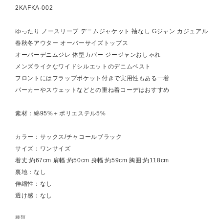
2KAFKA-002
ゆったり ノースリーブ デニムジャケット 袖なし Gジャン カジュアル
春秋冬アウター オーバーサイズトップス
オーバーデニムジレ 体型カバー ジージャンおしゃれ
メンズライクなワイドシルエットのデニムベスト
フロントにはフラップポケット付きで実用性もある一着
パーカーやスウェットなどとの重ね着コーデはおすすめ
素材：綿95%＋ポリエステル5%
カラー：サックス/チャコールブラック
サイズ：ワンサイズ
着丈:約67cm 肩幅:約50cm 身幅:約59cm 胸囲:約118cm
裏地：なし
伸縮性：なし
透け感：なし
種類