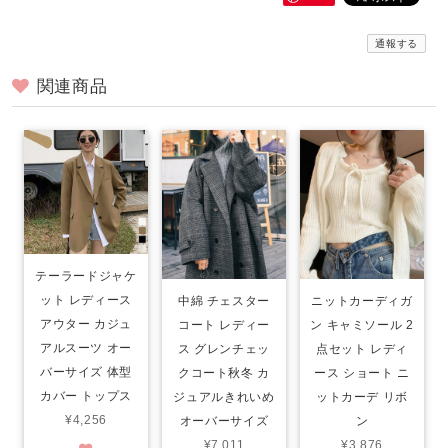
通報する
関連商品
テーラードジャケ
ット レディース
中綿 チェスター
ニットカーディガ
アウター カジュ
コート レディー
ン キャミソール 2
アルスーツ オー
ス グレンチェッ
点セット レディ
バーサイズ 体型
クコート秋冬 カ
ース ショート ニ
カバー トップス
ジュアルきれいめ
ットカーデ リボ
¥4,256
オーバーサイズ
ン
¥7,011
¥3,876