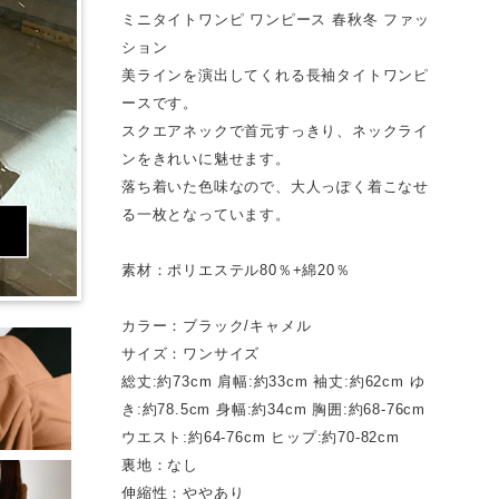
ミニタイトワンピ ワンピース 春秋冬 ファッ
ション
美ラインを演出してくれる長袖タイトワンピ
ースです。
スクエアネックで首元すっきり、ネックライ
ンをきれいに魅せます。
落ち着いた色味なので、大人っぽく着こなせ
る一枚となっています。
素材：ポリエステル80％+綿20％
カラー：ブラック/キャメル
サイズ：ワンサイズ
総丈:約73cm 肩幅:約33cm 袖丈:約62cm ゆ
き:約78.5cm 身幅:約34cm 胸囲:約68-76cm
ウエスト:約64-76cm ヒップ:約70-82cm
裏地：なし
伸縮性：ややあり