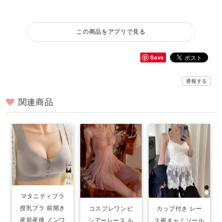
この商品をアプリで見る
Save
通報する
関連商品
マタニティブラ
授乳ブラ 前開き
コスプレワンピ
カップ付き レー
産前産後 ノンワ
シアーレース ル
ス裾キャミソール