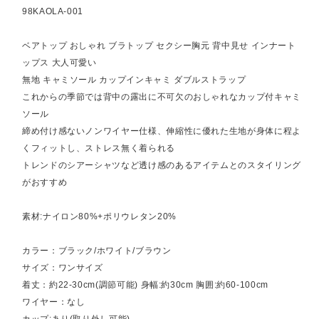
98KAOLA-001
ベアトップ おしゃれ ブラトップ セクシー胸元 背中見せ インナート
ップス 大人可愛い
無地 キャミソール カップインキャミ ダブルストラップ
これからの季節では背中の露出に不可欠のおしゃれなカップ付キャミ
ソール
締め付け感ないノンワイヤー仕様、伸縮性に優れた生地が身体に程よ
くフィットし、ストレス無く着られる
トレンドのシアーシャツなど透け感のあるアイテムとのスタイリング
がおすすめ
素材:ナイロン80%+ポリウレタン20%
カラー：ブラック/ホワイト/ブラウン
サイズ：ワンサイズ
着丈：約22-30cm(調節可能) 身幅:約30cm 胸囲:約60-100cm
ワイヤー：なし
カップ:あり(取り外し可能)