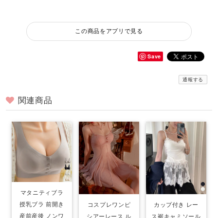
この商品をアプリで見る
Save
通報する
関連商品
マタニティブラ
授乳ブラ 前開き
コスプレワンピ
カップ付き レー
産前産後 ノンワ
シアーレース ル
ス裾キャミソール