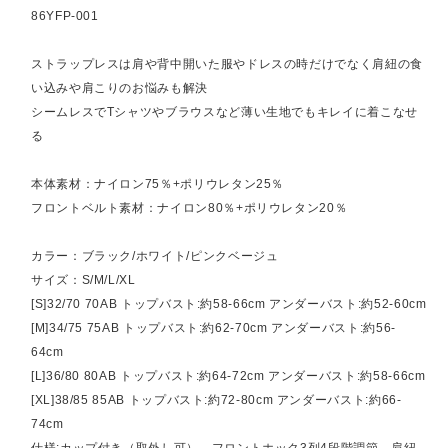
86YFP-001
ストラップレスは肩や背中開いた服やドレスの時だけでなく肩紐の食
い込みや肩こりのお悩みも解決
シームレスでTシャツやブラウスなど薄い生地でもキレイに着こなせ
る
本体素材：ナイロン75％+ポリウレタン25％
フロントベルト素材：ナイロン80％+ポリウレタン20％
カラー：ブラック/ホワイト/ピンクベージュ
サイズ：S/M/L/XL
[S]32/70 70AB トップバスト:約58-66cm アンダーバスト:約52-60cm
[M]34/75 75AB トップバスト:約62-70cm アンダーバスト:約56-
64cm
[L]36/80 80AB トップバスト:約64-72cm アンダーバスト:約58-66cm
[XL]38/85 85AB トップバスト:約72-80cm アンダーバスト:約66-
74cm
仕様:カップ付き（取外し可）、フロントホック3列4段階調節、肩紐