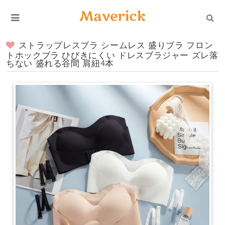
ストラップレスブラ シームレス 盛りブラ フロン
トホックブラ ひびきにくい ドレスブラジャー ズレ落
ちない 盛れる谷間 肩紐4本