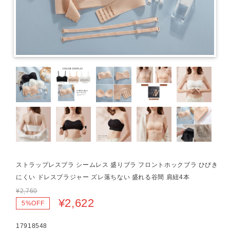
ストラップレスブラ シームレス 盛りブラ フロントホックブラ ひびき
にくい ドレスブラジャー ズレ落ちない 盛れる谷間 肩紐4本
¥2,760
¥2,622
5%OFF
17918548