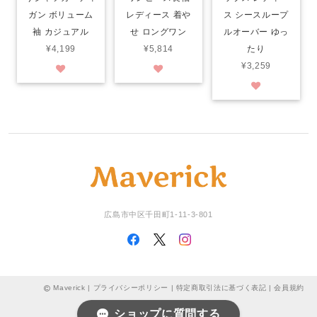
ガン ボリューム
レディース 着や
ス シースループ
袖 カジュアル
せ ロングワン
ルオーバー ゆっ
¥4,199
¥5,814
たり
¥3,259
広島市中区千田町1-11-3-801
Maverick |
プライバシーポリシー
|
特定商取引法に基づく表記
|
会員規約
ショップに質問する