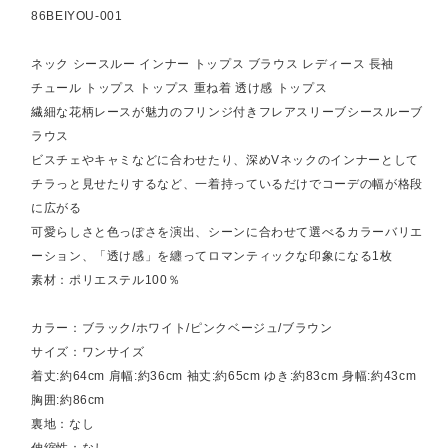
86BEIYOU-001
ネック シースルー インナー トップス ブラウス レディース 長袖
チュール トップス トップス 重ね着 透け感 トップス
繊細な花柄レースが魅力のフリンジ付きフレアスリーブシースルーブ
ラウス
ビスチェやキャミなどに合わせたり、深めVネックのインナーとして
チラっと見せたりするなど、一着持っているだけでコーデの幅が格段
に広がる
可愛らしさと色っぽさを演出、シーンに合わせて選べるカラーバリエ
ーション、「透け感」を纏ってロマンティックな印象になる1枚
素材：ポリエステル100％
カラー：ブラック/ホワイト/ピンクベージュ/ブラウン
サイズ：ワンサイズ
着丈:約64cm 肩幅:約36cm 袖丈:約65cm ゆき:約83cm 身幅:約43cm
胸囲:約86cm
裏地：なし
伸縮性：なし