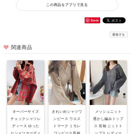
この商品をアプリで見る
Save
通報する
関連商品
オーバーサイズ
きれいめシャツワ
メッシュニット
チェックシャツレ
ンピース ウエス
透かし編みトップ
ディース ゆった
トマーク ミモレ
ス 長袖 ニットト
りシャツカーディ
ワンピース長袖
ップス レディー