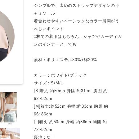
シンプルで、太めのストラップデザインのキ
ャミソール
着合わせやすいベーシックなカラー展開がう
れしいポイント
1枚での着用はもちろん、シャツやカーディガ
ンのインナーとしても
素材：ポリエステル80%+綿20%
カラー：ホワイト/ブラック
サイズ：S/M/L
[S]着丈:約50cm 身幅:約31cm 胸囲:約
62~82cm
[M]着丈:約52cm 身幅:約33cm 胸囲:約
66~86cm
[L]着丈:約53cm 身幅:約36cm 胸囲:約
72~92cm
裏地：なし