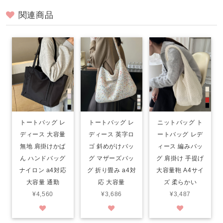
関連商品
トートバッグ レ
トートバッグ レ
ニットバッグ ト
ディース 大容量
ディース 英字ロ
ートバッグ レデ
無地 肩掛けかば
ゴ 斜めがけバッ
ィース 編みバッ
ん ハンドバッグ
グ マザーズバッ
グ 肩掛け 手提げ
ナイロン a4対応
グ 折り畳み a4対
大容量鞄 A4サイ
大容量 通勤
応 大容量
ズ 柔らかい
¥4,560
¥3,686
¥3,487