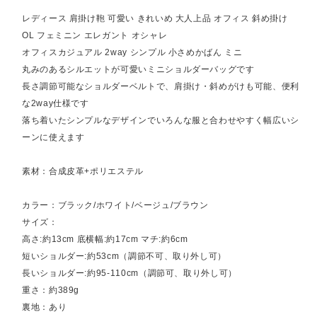
レディース 肩掛け鞄 可愛い きれいめ 大人上品 オフィス 斜め掛け
OL フェミニン エレガント オシャレ
オフィスカジュアル 2way シンプル 小さめかばん ミニ
丸みのあるシルエットが可愛いミニショルダーバッグです
長さ調節可能なショルダーベルトで、肩掛け・斜めがけも可能、便利
な2way仕様です
落ち着いたシンプルなデザインでいろんな服と合わせやすく幅広いシ
ーンに使えます
素材：合成皮革+ポリエステル
カラー：ブラック/ホワイト/ベージュ/ブラウン
サイズ：
高さ:約13cm 底横幅:約17cm マチ:約6cm
短いショルダー:約53cm（調節不可、取り外し可）
長いショルダー:約95-110cm（調節可、取り外し可）
重さ：約389g
裏地：あり