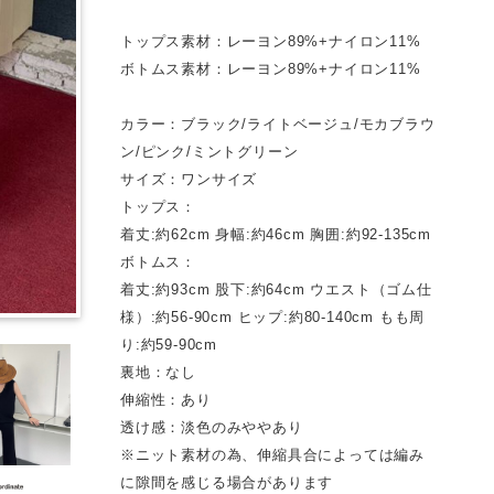
トップス素材：レーヨン89%+ナイロン11%
ボトムス素材：レーヨン89%+ナイロン11%
カラー：ブラック/ライトベージュ/モカブラウ
ン/ピンク/ミントグリーン
サイズ：ワンサイズ
トップス：
着丈:約62cm 身幅:約46cm 胸囲:約92-135cm
ボトムス：
着丈:約93cm 股下:約64cm ウエスト（ゴム仕
様）:約56-90cm ヒップ:約80-140cm もも周
り:約59-90cm
裏地：なし
伸縮性：あり
透け感：淡色のみややあり
※ニット素材の為、伸縮具合によっては編み
に隙間を感じる場合があります