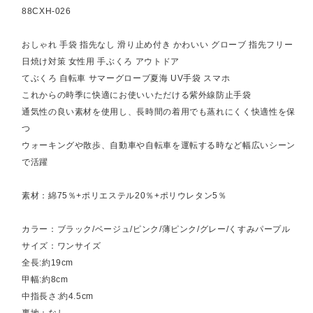
88CXH-026
おしゃれ 手袋 指先なし 滑り止め付き かわいい グローブ 指先フリー
日焼け対策 女性用 手ぶくろ アウトドア
てぶくろ 自転車 サマーグローブ夏海 UV手袋 スマホ
これからの時季に快適にお使いいただける紫外線防止手袋
通気性の良い素材を使用し、長時間の着用でも蒸れにくく快適性を保
つ
ウォーキングや散歩、自動車や自転車を運転する時など幅広いシーン
で活躍
素材：綿75％+ポリエステル20％+ポリウレタン5％
カラー：ブラック/ベージュ/ピンク/薄ピンク/グレー/くすみパープル
サイズ：ワンサイズ
全長:約19cm
甲幅:約8cm
中指長さ:約4.5cm
裏地：なし