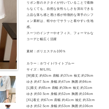
リボン形のネクタイが付いていることで着飾
らなくても、自然な女性らしさを演出できる
上品な落ち感と透け感が特徴的な薄手のシフ
ォン素材は、軽やかでサラッと着やすい生地
感。
スーツのインナーやオフィス、フォーマルな
コーデと幅広く活躍
素材：ポリエステル100％
カラー：ホワイト/ライトブルー
サイズ：M/L/XL
[M]着丈:約63cm 肩幅:約37cm 袖丈:約29cm
ゆき:約47.5cm 身幅:約47cm 胸囲:約94cm
[L]着丈:約65cm 肩幅:約39cm 袖丈:約31cm
ゆき:約50.5cm 身幅:約52cm 胸囲:約104cm
[XL]着丈:約67cm 肩幅:約41cm 袖丈:約32cm
ゆき:約52.5cm 身幅:約53cm 胸囲:約106cm